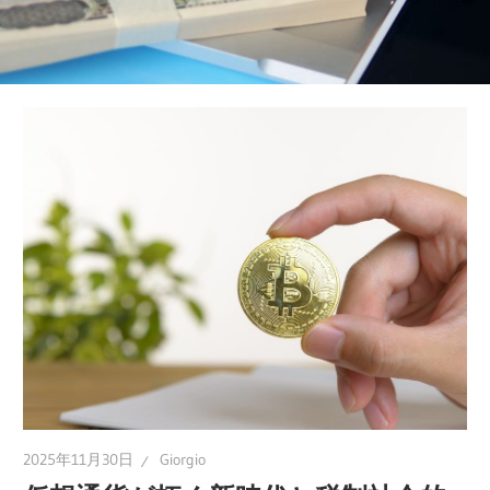
を
守
る！
税
金
対
策
の
決
定
版
を
手
に
2025年11月30日
Giorgio
入