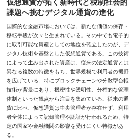
仮想通貨が拓く新時代と税制社会的
れ
課題へ挑むデジタル通貨の進化
よ
う。
国際的な金融市場においては、新たな価値の保存・
移転手段が次々と生まれている。
その中でも電子的
に取引可能な資産としての地位を確立したのが、デ
ジタル技術を基盤とした仮想通貨である。この技術
によって生み出された資産は、従来の法定通貨とは
異なる複数の特徴をもち、世界規模で利用者の裾野
を広げている。特にブロックチェーンや分散型台帳
技術が背景にあり、機密性や透明性、分権的な管理
体制といった観点から注目を集めている。従来の通
貨に比べ、仮想通貨は中央管理者が存在せず、利用
者全体によって記録管理や認証が行われるため、特
定の国家や金融機関の影響を受けにくい特徴があ
る。