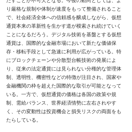
たすことが不可欠となる。今後の動向としては、よ
り厳格な規制や体制が速度をもって整備されること
で、社会経済全体への信頼感を醸成しながら、仮想
通貨本来の革新性を生かす道が模索され続けていく
ことになるだろう。デジタル技術を基盤とする仮想
通貨は、国際的な金融市場において新たな価値保
存・移転手段として急速に利用が広がっている。特
にブロックチェーンや分散型台帳技術の発展によ
り、従来の法定通貨には見られない分権的な管理体
制、透明性、機密性などの特徴が注目され、国家や
金融機関の枠を超えた国際的な取引が可能となって
いる。一方で、仮想通貨の価格は各国の政策や規
制、需給バランス、世界経済情勢に左右されやす
く、その変動性は投資機会と損失リスクの両面をも
たらしている。