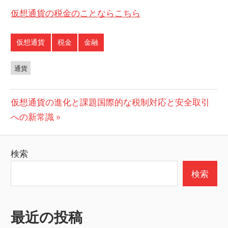
仮想通貨の税金のことならこちら
仮想通貨
税金
金融
通貨
投
次
仮想通貨の進化と課題国際的な税制対応と安全取引
の
への新常識
稿
投
ナ
稿:
検索
ビ
検索
ゲ
ー
最近の投稿
シ