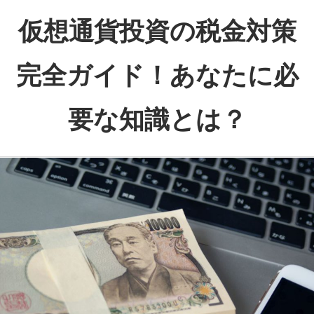
コ
仮想通貨投資の税金対策
ン
テ
完全ガイド！あなたに必
ン
ツ
要な知識とは？
へ
ス
仮
キ
想
ッ
通
プ
貨
で
得
た
利
益